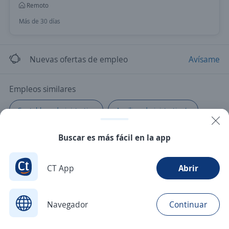
Remoto
Más de 30 días
Nuevas ofertas de empleo
Avísame
Empleos similares
Contable y administrativo
Auxiliar administrativo/a
Administrativo/a
Buscar es más fácil en la app
CT App
Abrir
Navegador
Continuar
Buscar
Postulaciones
Avisos
Favoritos
Menú