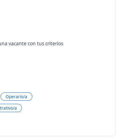
na vacante con tus criterios
Operario/a
trativo/a