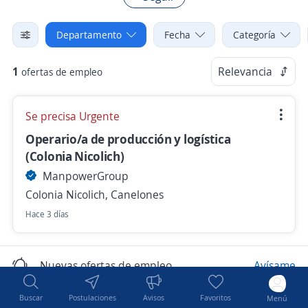
Departamento
Fecha
Categoría
1
Relevancia
ofertas de empleo
Se precisa Urgente
Operario/a de producción y logística
(Colonia Nicolich)
ManpowerGroup
Colonia Nicolich, Canelones
Hace 3 días
Nuevas ofertas de empleo
Avísame
Buscar
Postulaciones
Avisos
Favoritos
Menú