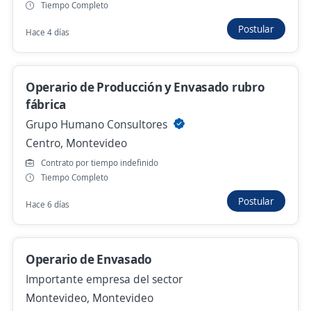
ABD
Tiempo Completo
Montevideo, Montevideo
Postular
Hace 4 días
Hace 21 horas
Operario de Producción y Envasado rubro
Se precisa Urgente
fábrica
Operarios eventuales a la orden (A
Grupo Humano Consultores
convocatoria)
Centro, Montevideo
Selección de Talentos
Contrato por tiempo indefinido
Montevideo, Montevideo
Tiempo Completo
Hace 8 horas
Postular
Hace 6 días
operario para pharma con experiencia en
Operario de Envasado
expedición
Importante empresa del sector
Possum
Montevideo, Montevideo
Montevideo, Montevideo