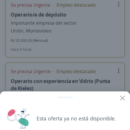
Se precisa Urgente
Empleo destacado
Operario/a de depósito
Importante empresa del sector
Unión, Montevideo
$U 32.000,00 (Mensual)
Hace 9 horas
Se precisa Urgente
Empleo destacado
Operario con experiencia en Vidrio (Punta
de Rieles)
ManpowerGroup
Punta de Rieles, Bella Italia, Montevideo
Hace 18 horas
Esta oferta ya no está disponible.