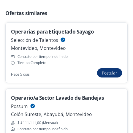
Se precisa Urgente
Empleo destacado
Ofertas similares
Operador/a de mantenimiento (con
herrería) / Nuevo París
ManpowerGroup
Operarias para Etiquetado Sayago
Montevideo, Montevideo
Selección de Talentos
Hace 19 horas
Montevideo, Montevideo
Contrato por tiempo indefinido
Tiempo Completo
Se precisa Urgente
Empleo destacado
Postular
Hace 5 días
Operador Cortadora CNC
ABD
Montevideo, Montevideo
Operario/a Sector Lavado de Bandejas
Hace 21 horas
Possum
Colón Sureste, Abayubá, Montevideo
$U 111.111,00 (Mensual)
Operario autoelevador retráctil
Contrato por tiempo indefinido