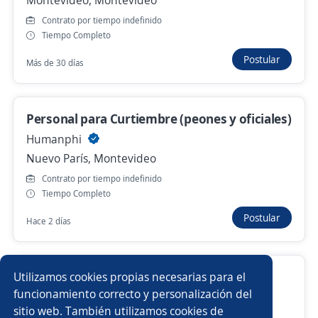
Montevideo, Montevideo
Capurro, Bella Vista, Arroyo Seco, Montevideo
Contrato por tiempo indefinido
Hace 22 horas
Tiempo Completo
Postular
Más de 30 días
Se precisa Urgente
Empleo destacado
Operario/a de depósito zona Paso de la
Arena
Personal para Curtiembre (peones y oficiales)
randstad
Humanphi
Montevideo, Montevideo
Nuevo París, Montevideo
Hace 23 horas
Contrato por tiempo indefinido
Tiempo Completo
Postular
Hace 2 días
Anterior
Siguiente
Auxiliar de Depósito
Utilizamos cookies propias necesarias para el
Nuevas ofertas de empleo
Avísame
funcionamiento correcto y personalización del
PUENTE SOLUCIONES EN RRHH
sitio web. También utilizamos cookies de
La Comercial, Montevideo