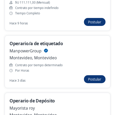
$U 111.111,00 (Mensual)
$U 111.111,00 (Mensual)
Contrato por tiempo indefinido
Tiempo Completo
Hace 22 horas
Postular
Hace 9 horas
Se precisa Urgente
Empleo destacado
Operario de Depósito sector Lavado
Operario/a de etiquetado
Possum
ManpowerGroup
Colón Sureste, Abayubá, Montevideo
Montevideo, Montevideo
Contrato por tiempo determinado
$U 111.111,00 (Mensual)
Por Horas
Hace 22 horas
Postular
Hace 3 días
Se precisa Urgente
Empleo destacado
Operario de Depósito
Operario/a de mantenimiento (Capurro)
Mayorista roy
ManpowerGroup