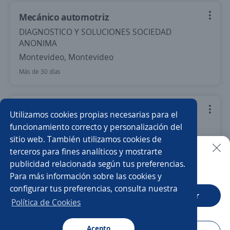
Mecánico automotriz
DIAGNOSTICO Y SOLUCIONES SOCIEDAD
ANONIMA
Montevideo, Montevideo
Más de 30 días
Mecánico automotriz
Utilizamos cookies propias necesarias para el
Soriano Autocentro
funcionamiento correcto y personalización del
sitio web. También utilizamos cookies de
Montevideo, Montevideo
terceros para fines analíticos y mostrarte
Más de 30 días
publicidad relacionada según tus preferencias.
Buscar es más fácil en la app
Para más información sobre las cookies y
configurar tus preferencias, consulta nuestra
CT App
Abrir
Anterior
Siguiente
Política de Cookies
Acepto