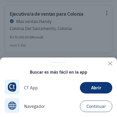
Ejecutivo/a de ventas para Colonia
Mas ventas-Handy
Colonia Del Sacramento, Colonia
$U 50.000,00 (Mensual)
Hace 5 días
Nuevas ofertas de empleo
Avísame
Buscar es más fácil en la app
Empleos similares
CT App
Abrir
Gerente de local
Ejecutivo/a de ventas
Reponedor/a
Ejecutivo/a comercial
Navegador
Continuar
Buscar
Postulaciones
Avisos
Favoritos
Menú