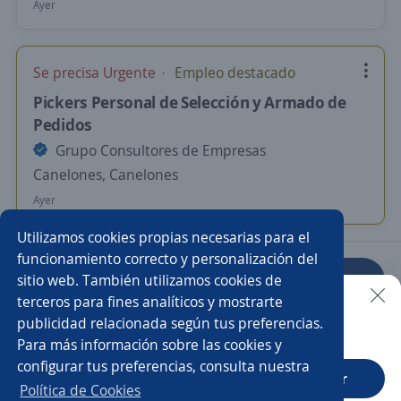
Ayer
Se precisa Urgente
Empleo destacado
Pickers Personal de Selección y Armado de
Pedidos
Grupo Consultores de Empresas
Canelones, Canelones
Ayer
Utilizamos cookies propias necesarias para el
funcionamiento correcto y personalización del
sitio web. También utilizamos cookies de
Anterior
Siguiente
terceros para fines analíticos y mostrarte
publicidad relacionada según tus preferencias.
Buscar es más fácil en la app
Para más información sobre las cookies y
Nuevas ofertas de empleo
Avísame
configurar tus preferencias, consulta nuestra
CT App
Abrir
Política de Cookies
Empleos similares