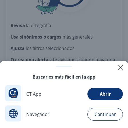
Revisa
la ortografía
Usa sinónimos o cargos
más generales
Ajusta
los filtros seleccionados
O crea una alerta
y te avisamos cuando haya una
vacante con tus criterios
Buscar es más fácil en la app
Nuevas ofertas de empleo
Avísame
CT App
Abrir
Navegador
Continuar
Buscar
Postulaciones
Avisos
Favoritos
Menú