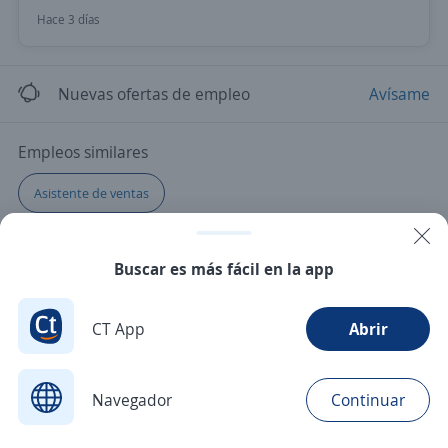
Hace 3 días
Nuevas ofertas de empleo
Avísame
Empleos similares
Asistente de ventas
Buscar es más fácil en la app
CT App
Abrir
Navegador
Continuar
Buscar
Postulaciones
Avisos
Favoritos
Menú