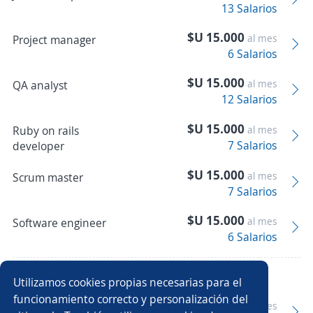
13 Salarios
$U 15.000
al mes
Project manager
6 Salarios
$U 15.000
al mes
QA analyst
12 Salarios
$U 15.000
Ruby on rails
al mes
7 Salarios
developer
$U 15.000
al mes
Scrum master
7 Salarios
$U 15.000
al mes
Software engineer
6 Salarios
Recursos Humanos
Utilizamos cookies propias necesarias para el
funcionamiento correcto y personalización del
$U 15.000
al mes
Manager