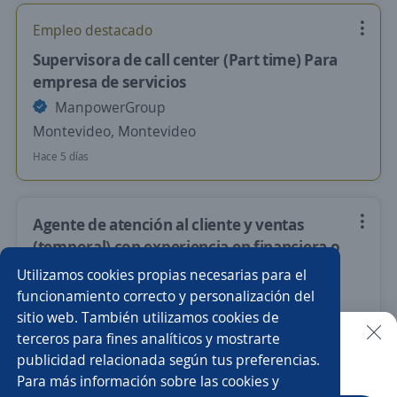
Empleo destacado
Supervisora de call center (Part time) Para
empresa de servicios
ManpowerGroup
Montevideo, Montevideo
Hace 5 días
Agente de atención al cliente y ventas
(temporal) con experiencia en financiera o
afines
Utilizamos cookies propias necesarias para el
ManpowerGroup
funcionamiento correcto y personalización del
sitio web. También utilizamos cookies de
Montevideo, Montevideo
terceros para fines analíticos y mostrarte
Hace 6 días
publicidad relacionada según tus preferencias.
Buscar es más fácil en la app
Para más información sobre las cookies y