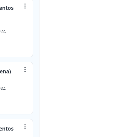
ientos
ez,
rena)
ez,
ientos