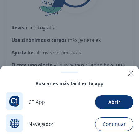
Revisa
la ortografía
Usa sinónimos o cargos
más generales
Ajusta
los filtros seleccionados
O crea una alerta
y te avisamos cuando haya una
vacante con tus criterios
Buscar es más fácil en la app
Nuevas ofertas de empleo
Avísame
CT App
Abrir
Navegador
Continuar
Buscar
Postulaciones
Avisos
Favoritos
Menú