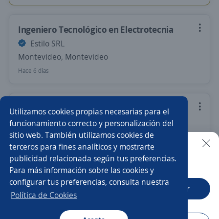
Ingeniero Tecnológico en Electrotecnia
Estilo SRL
Montevideo, Montevideo
Hace 6 días
Electricista industrial (Zona Nuevo Centro)
Utilizamos cookies propias necesarias para el
randstad
funcionamiento correcto y personalización del
sitio web. También utilizamos cookies de
Montevideo, Montevideo
terceros para fines analíticos y mostrarte
Hace 6 días
publicidad relacionada según tus preferencias.
Buscar es más fácil en la app
Para más información sobre las cookies y
configurar tus preferencias, consulta nuestra
CT App
Abrir
Anterior
Siguiente
Política de Cookies