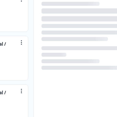
l /
l /