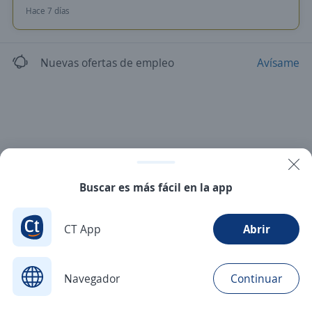
Hace 7 días
Nuevas ofertas de empleo
Avísame
Buscar es más fácil en la app
CT App
Abrir
Navegador
Continuar
Buscar
Postulaciones
Avisos
Favoritos
Menú