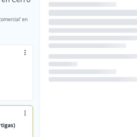
comercial' en
tigas)