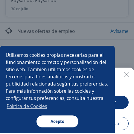
Paysandu, Paysandú
30 de julio
Nuevas ofertas de empleo
Avísame
Empleos similares
Utilizamos cookies propias necesarias para el
Vendedor/a de salón
Ejecutivo/a comercial
funcionamiento correcto y personalización del
sitio web. También utilizamos cookies de
Asistente de ventas
Reponedor/a
Gerente de local
terceros para fines analíticos y mostrarte
publicidad relacionada según tus preferencias.
Buscar es más fácil en la app
Para más información sobre las cookies y
Impulsador/a
Agente de ventas
configurar tus preferencias, consulta nuestra
CT App
Abrir
Vendedor/a puerta a puerta
Ejecutivo/a de ventas
Política de Cookies
Vendedor externo
Vendedor/a
Acepto
Navegador
Continuar
Buscar
Postulaciones
Avisos
Favoritos
Menú